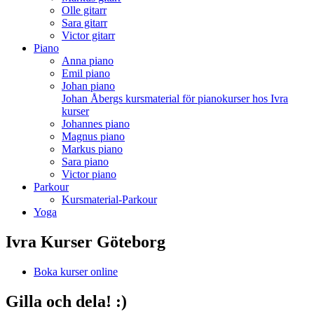
Olle gitarr
Sara gitarr
Victor gitarr
Piano
Anna piano
Emil piano
Johan piano
Johan Åbergs kursmaterial för pianokurser hos Ivra
kurser
Johannes piano
Magnus piano
Markus piano
Sara piano
Victor piano
Parkour
Kursmaterial-Parkour
Yoga
Ivra Kurser Göteborg
Boka kurser online
Gilla och dela! :)