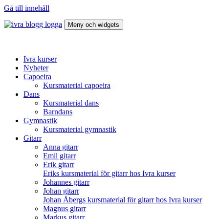
Gå till innehåll
Meny och widgets
Ivra kurser blogg
Vad brinner du för?
Ivra kurser
Nyheter
Capoeira
Kursmaterial capoeira
Dans
Kursmaterial dans
Barndans
Gymnastik
Kursmaterial gymnastik
Gitarr
Anna gitarr
Emil gitarr
Erik gitarr
Eriks kursmaterial för gitarr hos Ivra kurser
Johannes gitarr
Johan gitarr
Johan Åbergs kursmaterial för gitarr hos Ivra kurser
Magnus gitarr
Markus gitarr