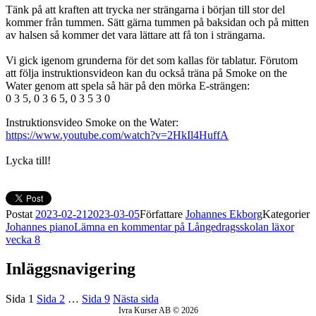
Tänk på att kraften att trycka ner strängarna i början till stor del
kommer från tummen. Sätt gärna tummen på baksidan och på mitten
av halsen så kommer det vara lättare att få ton i strängarna.
Vi gick igenom grunderna för det som kallas för tablatur. Förutom
att följa instruktionsvideon kan du också träna på Smoke on the
Water genom att spela så här på den mörka E-strängen:
0 3 5, 0 3 6 5, 0 3 5 3 0
Instruktionsvideo Smoke on the Water:
https://www.youtube.com/watch?v=2HkIl4HuffA
Lycka till!
Postat
2023-02-21
2023-03-05
Författare
Johannes Ekborg
Kategorier
Johannes piano
Lämna en kommentar
på Långedragsskolan läxor
vecka 8
Inläggsnavigering
Sida
1
Sida
2
…
Sida
9
Nästa sida
Ivra Kurser AB © 2026