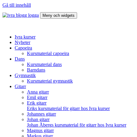
Gå till innehåll
Meny och widgets
Ivra kurser blogg
Vad brinner du för?
Ivra kurser
Nyheter
Capoeira
Kursmaterial capoeira
Dans
Kursmaterial dans
Barndans
Gymnastik
Kursmaterial gymnastik
Gitarr
Anna gitarr
Emil gitarr
Erik gitarr
Eriks kursmaterial för gitarr hos Ivra kurser
Johannes gitarr
Johan gitarr
Johan Åbergs kursmaterial för gitarr hos Ivra kurser
Magnus gitarr
Markus gitarr