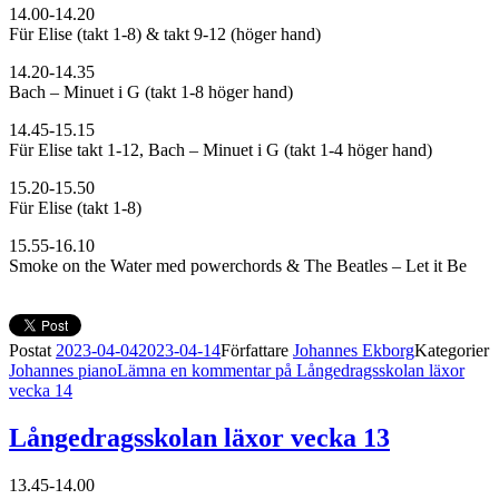
14.00-14.20
Für Elise (takt 1-8) & takt 9-12 (höger hand)
14.20-14.35
Bach – Minuet i G (takt 1-8 höger hand)
14.45-15.15
Für Elise takt 1-12, Bach – Minuet i G (takt 1-4 höger hand)
15.20-15.50
Für Elise (takt 1-8)
15.55-16.10
Smoke on the Water med powerchords & The Beatles – Let it Be
Postat
2023-04-04
2023-04-14
Författare
Johannes Ekborg
Kategorier
Johannes piano
Lämna en kommentar
på Långedragsskolan läxor
vecka 14
Långedragsskolan läxor vecka 13
13.45-14.00