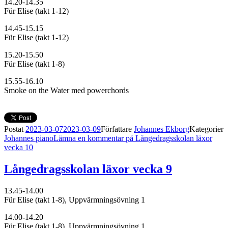
14.20-14.35
Für Elise (takt 1-12)
14.45-15.15
Für Elise (takt 1-12)
15.20-15.50
Für Elise (takt 1-8)
15.55-16.10
Smoke on the Water med powerchords
Postat
2023-03-07
2023-03-09
Författare
Johannes Ekborg
Kategorier
Johannes piano
Lämna en kommentar
på Långedragsskolan läxor
vecka 10
Långedragsskolan läxor vecka 9
13.45-14.00
Für Elise (takt 1-8), Uppvärmningsövning 1
14.00-14.20
Für Elise (takt 1-8), Uppvärmningsövning 1