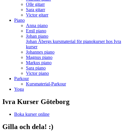
Olle gitarr
Sara gitarr
Victor gitarr
Piano
Anna piano
Emil piano
Johan piano
Johan Åbergs kursmaterial för pianokurser hos Ivra
kurser
Johannes piano
Magnus piano
Markus piano
Sara piano
Victor piano
Parkour
Kursmaterial-Parkour
Yoga
Ivra Kurser Göteborg
Boka kurser online
Gilla och dela! :)