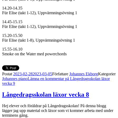
14.20-14.35
Für Elise (takt 1-12), Uppvärmningsövning 1
14.45-15.15
Für Elise (takt 1-12), Uppvärmningsövning 1
15.20-15.50
Für Elise (takt 1-8), Uppvärmningsövning 1
15.55-16.10
Smoke on the Water med powerchords
Postat
2023-02-28
2023-03-05
Författare
Johannes Ekborg
Kategorier
Johannes piano
Lämna en kommentar
på Långedragsskolan läxor
vecka 9
Långedragsskolan läxor vecka 8
Hej elever och föräldrar på Långedragsskolan! På denna blogg
lägger jag upp material och läxor som vi kommer arbeta med under
terminens gång.