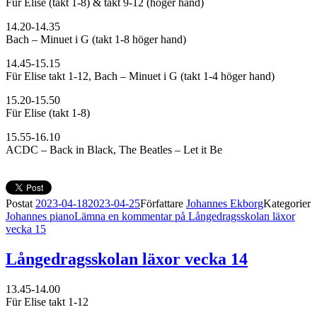
Für Elise (takt 1-8) & takt 9-12 (höger hand)
14.20-14.35
Bach – Minuet i G (takt 1-8 höger hand)
14.45-15.15
Für Elise takt 1-12, Bach – Minuet i G (takt 1-4 höger hand)
15.20-15.50
Für Elise (takt 1-8)
15.55-16.10
ACDC – Back in Black, The Beatles – Let it Be
Postat
2023-04-18
2023-04-25
Författare
Johannes Ekborg
Kategorier
Johannes piano
Lämna en kommentar
på Långedragsskolan läxor
vecka 15
Långedragsskolan läxor vecka 14
13.45-14.00
Für Elise takt 1-12