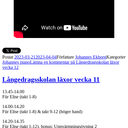
Postat
2023-03-21
2023-04-04
Författare
Johannes Ekborg
Kategorier
Johannes piano
Lämna en kommentar
på Långedragsskolan läxor
vecka 12
Långedragsskolan läxor vecka 11
13.45-14.00
Für Elise (takt 1-8)
14.00-14.20
Für Elise (takt 1-8) & takt 9-12 (höger hand)
14.20-14.35
Für Elise (takt 1-12), bonus: Uppvärmningsövning 2