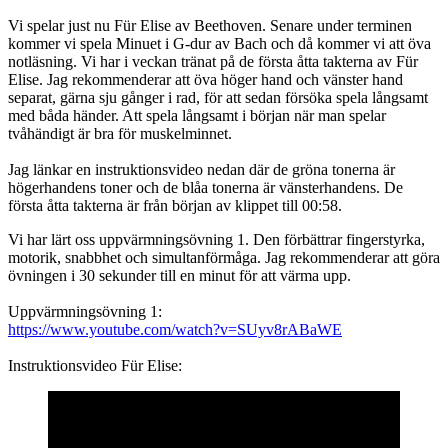
Vi spelar just nu Für Elise av Beethoven. Senare under terminen
kommer vi spela Minuet i G-dur av Bach och då kommer vi att öva
notläsning. Vi har i veckan tränat på de första åtta takterna av Für
Elise. Jag rekommenderar att öva höger hand och vänster hand
separat, gärna sju gånger i rad, för att sedan försöka spela långsamt
med båda händer. Att spela långsamt i början när man spelar
tvåhändigt är bra för muskelminnet.
Jag länkar en instruktionsvideo nedan där de gröna tonerna är
högerhandens toner och de blåa tonerna är vänsterhandens. De
första åtta takterna är från början av klippet till 00:58.
Vi har lärt oss uppvärmningsövning 1. Den förbättrar fingerstyrka,
motorik, snabbhet och simultanförmåga. Jag rekommenderar att göra
övningen i 30 sekunder till en minut för att värma upp.
Uppvärmningsövning 1:
https://www.youtube.com/watch?v=SUyv8rABaWE
Instruktionsvideo Für Elise: