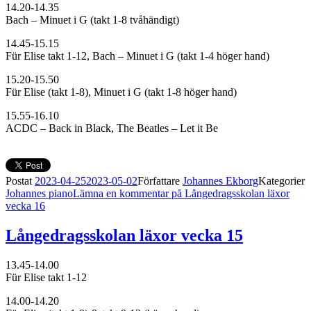
14.20-14.35
Bach – Minuet i G (takt 1-8 tvåhändigt)
14.45-15.15
Für Elise takt 1-12, Bach – Minuet i G (takt 1-4 höger hand)
15.20-15.50
Für Elise (takt 1-8), Minuet i G (takt 1-8 höger hand)
15.55-16.10
ACDC – Back in Black, The Beatles – Let it Be
Postat
2023-04-25
2023-05-02
Författare
Johannes Ekborg
Kategorier
Johannes piano
Lämna en kommentar
på Långedragsskolan läxor
vecka 16
Långedragsskolan läxor vecka 15
13.45-14.00
Für Elise takt 1-12
14.00-14.20