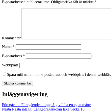
E-postadressen publiceras inte.
Obligatoriska fält är märkta
*
Kommentar
Namn
*
E-postadress
*
Webbplats
Spara mitt namn, min e-postadress och webbplats i denna webbläsar
Inläggsnavigering
Föregående
Föregående inlägg:
Jag vill ha en egen måne
Nästa
Nästa inlägg:
Långedragsskolan läxa vecka 10