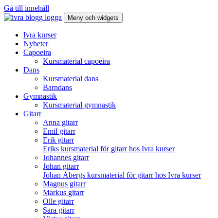
Gå till innehåll
Meny och widgets
Ivra kurser blogg
Vad brinner du för?
Ivra kurser
Nyheter
Capoeira
Kursmaterial capoeira
Dans
Kursmaterial dans
Barndans
Gymnastik
Kursmaterial gymnastik
Gitarr
Anna gitarr
Emil gitarr
Erik gitarr
Eriks kursmaterial för gitarr hos Ivra kurser
Johannes gitarr
Johan gitarr
Johan Åbergs kursmaterial för gitarr hos Ivra kurser
Magnus gitarr
Markus gitarr
Olle gitarr
Sara gitarr