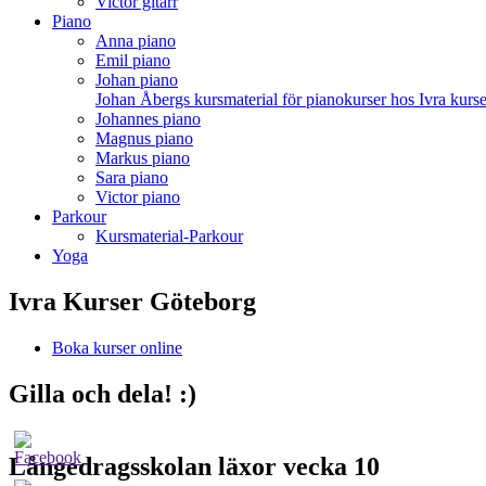
Victor gitarr
Piano
Anna piano
Emil piano
Johan piano
Johan Åbergs kursmaterial för pianokurser hos Ivra kurse
Johannes piano
Magnus piano
Markus piano
Sara piano
Victor piano
Parkour
Kursmaterial-Parkour
Yoga
Ivra Kurser Göteborg
Boka kurser online
Gilla och dela! :)
Långedragsskolan läxor vecka 10